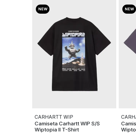
NEW
NEW
CARHARTT WIP
CARH
Camiseta Carhartt WIP S/S
Camis
Wiptopia II T-Shirt
Wiptop