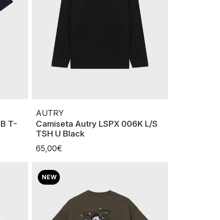
AUTRY
B T-
Camiseta Autry LSPX 006K L/S
TSH U Black
65,00€
NEW