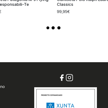
Responsabili-Te
Classics
€
99,95€
 no