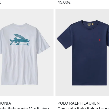
€
45,00€
GONIA
POLO RALPH LAUREN
eta Patagonia M´s Flying
Camiseta Polo Ralph Laur