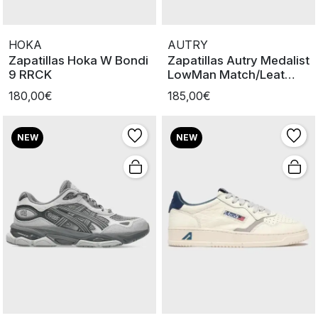
HOKA
AUTRY
Zapatillas Hoka W Bondi
Zapatillas Autry Medalist
9 RRCK
LowMan Match/Leat
WHT/BL
180,00€
185,00€
NEW
NEW