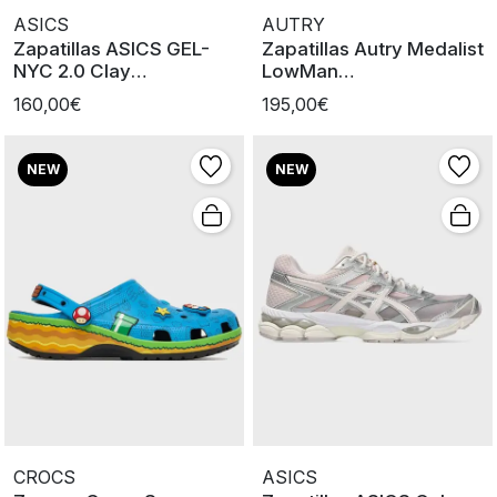
ASICS
AUTRY
Zapatillas ASICS GEL-
Zapatillas Autry Medalist
NYC 2.0 Clay
LowMan
Grey/Cement grey
BLUEDEP/VAPOR
160,00€
195,00€
NEW
NEW
CROCS
ASICS