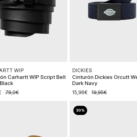
ARTT WIP
DICKIES
ón Carhartt WIP Script Belt
Cinturón Dickies Orcutt 
 Black
Dark Navy
€
79,0€
15,96€
19,95€
30%