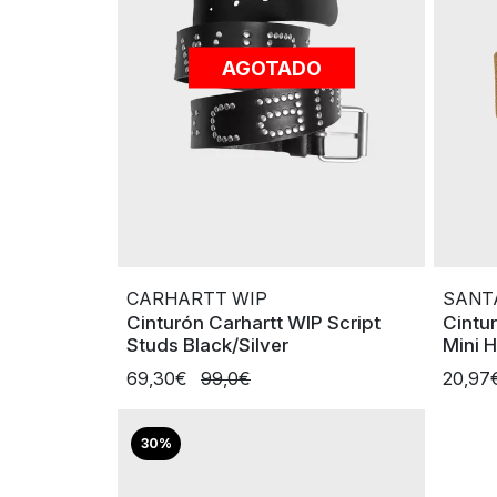
AGOTADO
CARHARTT WIP
SANT
Cinturón Carhartt WIP Script
Cintu
Studs Black/Silver
Mini 
69,30€
99,0€
20,97
30%