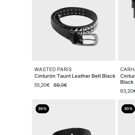
WASTED PARIS
CARH
Cinturón Taunt Leather Belt Black
Cintur
Black
55,20€
69,0€
63,20
30%
30%