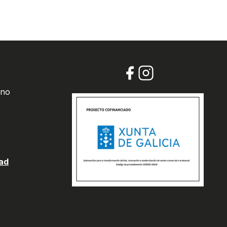
 no
dad