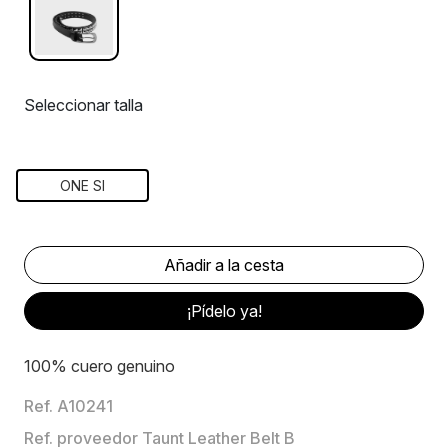
Seleccionar talla
ONE SI
¡Pídelo ya!
100% cuero genuino
Ref. A10241
Ref. proveedor Taunt Leather Belt B