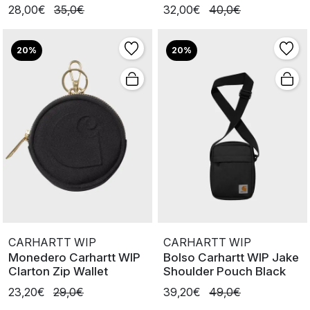
Smolder
28,00€
35,0€
32,00€
40,0€
20%
20%
CARHARTT WIP
CARHARTT WIP
Monedero Carhartt WIP
Bolso Carhartt WIP Jake
Clarton Zip Wallet
Shoulder Pouch Black
23,20€
29,0€
39,20€
49,0€