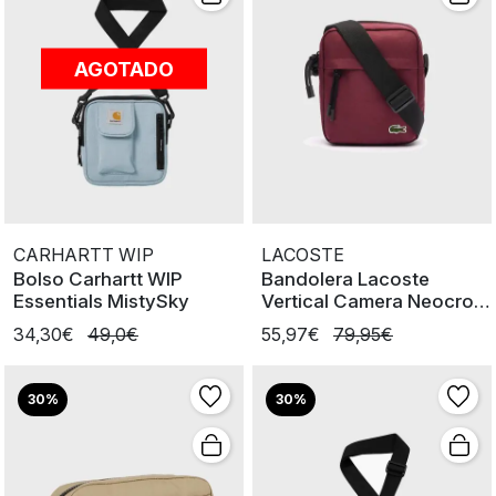
AGOTADO
CARHARTT WIP
LACOSTE
Bolso Carhartt WIP
Bandolera Lacoste
Essentials MistySky
Vertical Camera Neocroc
cremallera M94
34,30€
49,0€
55,97€
79,95€
30%
30%