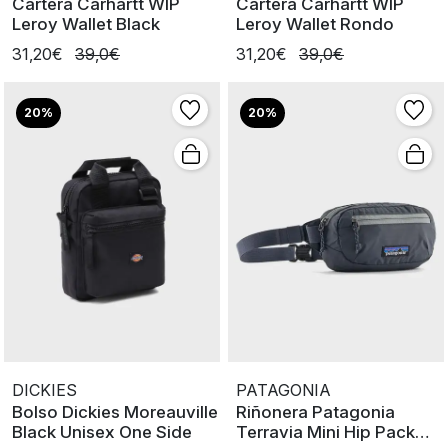
Cartera Carhartt WIP
Cartera Carhartt WIP
Leroy Wallet Black
Leroy Wallet Rondo
31,20€
39,0€
31,20€
39,0€
20%
20%
DICKIES
PATAGONIA
Bolso Dickies Moreauville
Riñonera Patagonia
Black Unisex One Side
Terravia Mini Hip Pack