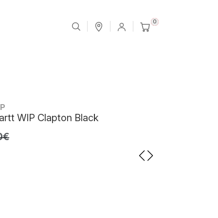
0
IP
artt WIP Clapton Black
0€