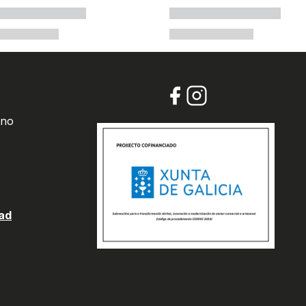
 no
dad