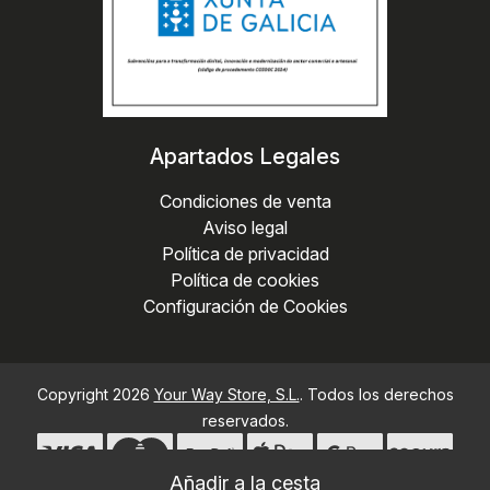
Apartados Legales
Condiciones de venta
Aviso legal
Política de privacidad
Política de cookies
Configuración de Cookies
Copyright 2026
Your Way Store, S.L.
. Todos los derechos
reservados.
X
Outlet hasta un 70% de descuento!!!
Desarrollado por
MEIGASOFT
. Tecnología