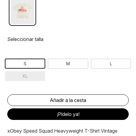
Seleccionar talla
S
M
L
XL
¡Pídelo ya!
xObey Speed Squad Heavyweight T-Shirt Vintage