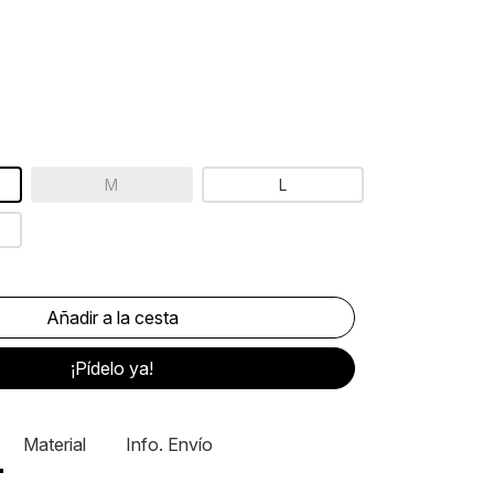
M
L
¡Pídelo ya!
Material
Info. Envío