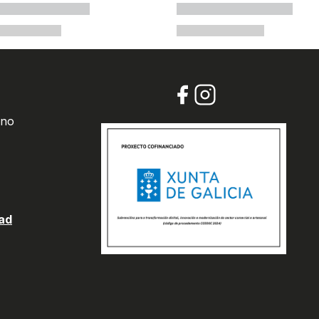
 no
dad