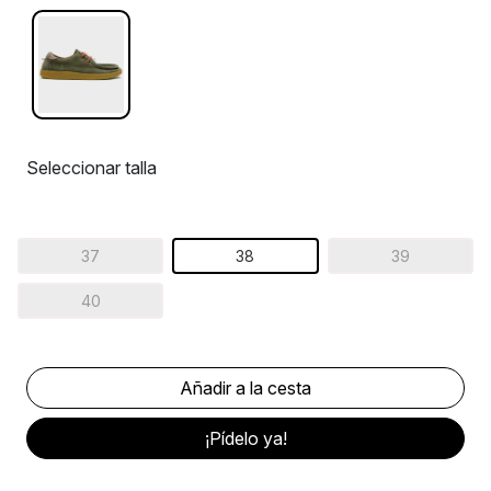
Seleccionar talla
37
38
39
40
¡Pídelo ya!