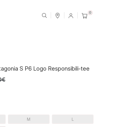
0
agonia S P6 Logo Responsibili-tee
0€
M
L