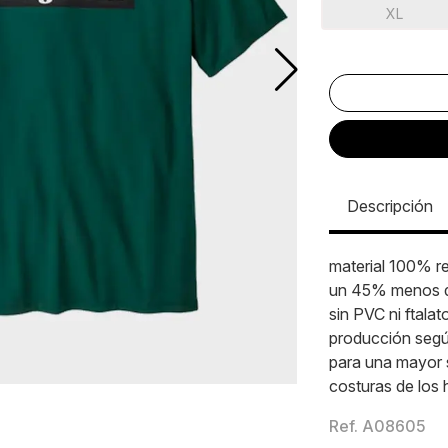
XL
Descripción
material 100% r
un 45% menos de 
sin PVC ni ftala
producción segú
para una mayor so
costuras de los
Ref. A08605