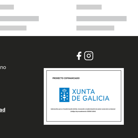
 no
dad