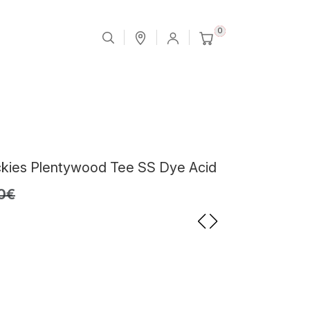
0
ckies Plentywood Tee SS Dye Acid
0€