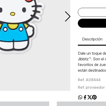
Descripción
Dale un toque d
Jibbitz™. Son el
favoritos de zue
están destinado
Ref. A08444
Ref. proveedor