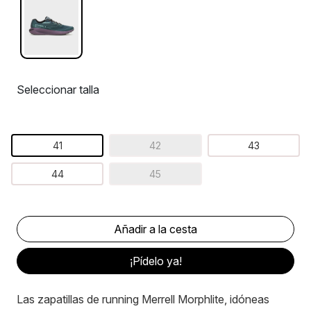
Seleccionar talla
41
42
43
44
45
¡Pídelo ya!
Las zapatillas de running Merrell Morphlite, idóneas