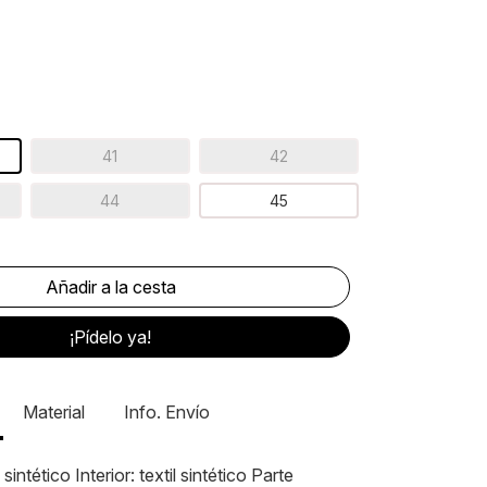
41
42
44
45
¡Pídelo ya!
Material
Info. Envío
l sintético Interior: textil sintético Parte