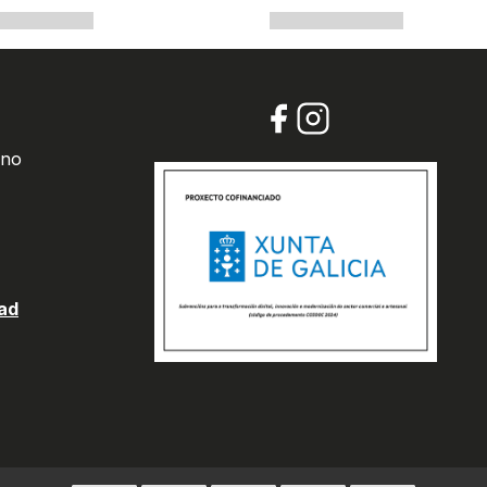
 no
dad