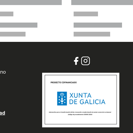
 no
dad