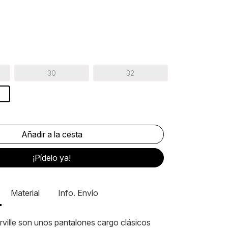
30
32
¡Pídelo ya!
Material
Info. Envío
erville son unos pantalones cargo clásicos