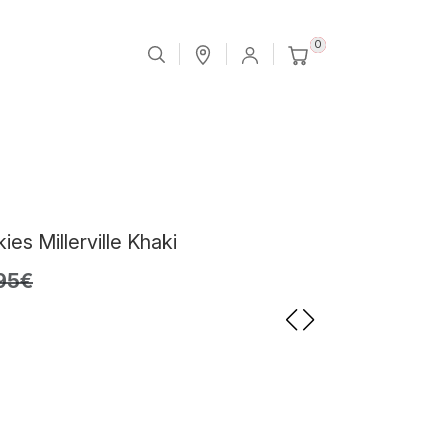
0
ies Millerville Khaki
95€