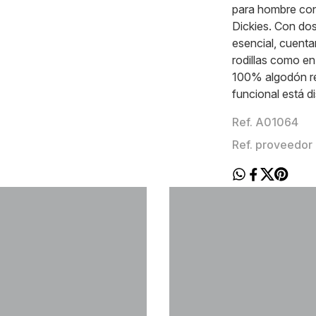
para hombre con 
Dickies. Con dos
esencial, cuenta
rodillas como e
100% algodón res
funcional está d
Ref. A01064
Ref. proveed