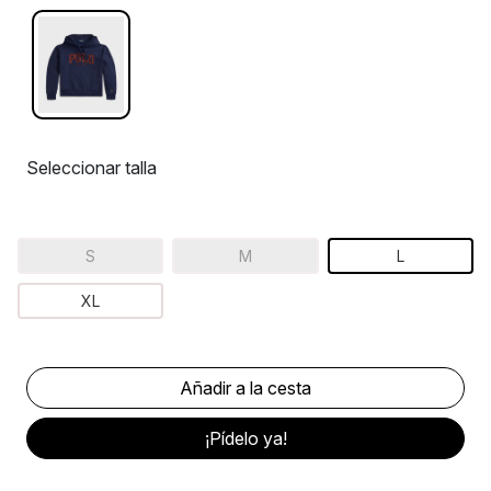
Seleccionar talla
S
M
L
XL
¡Pídelo ya!