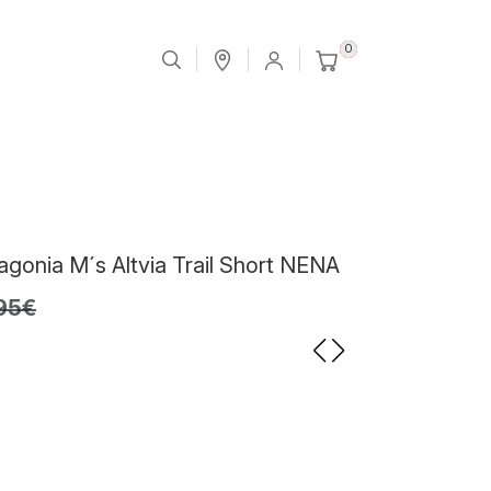
0
agonia M´s Altvia Trail Short NENA
95€