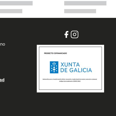
 no
dad