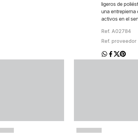
ligeros de polié
una entrepierna 
activos en el se
Ref. A02784
Ref. proveedo