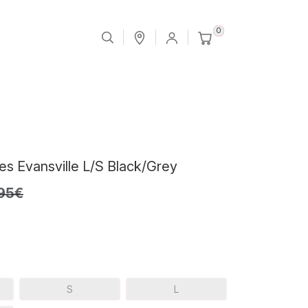
0
es Evansville L/S Black/Grey
95€
S
L