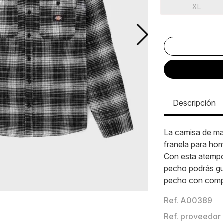
XL
Descripción
La camisa de ma
franela para hom
Con esta atempor
pecho podrás gua
pecho con compa
Ref. A00389
Ref. proveedo