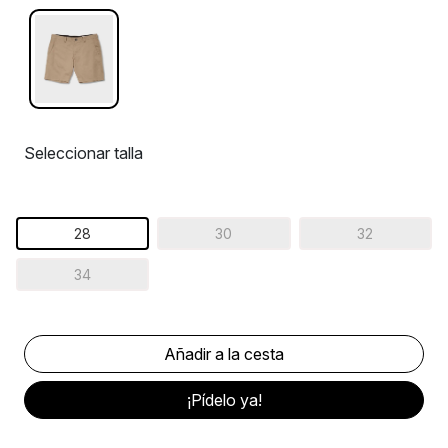
Seleccionar talla
28
30
32
34
¡Pídelo ya!