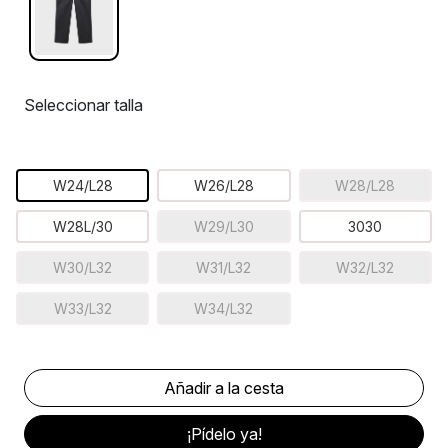
Seleccionar talla
W24/L28
W26/L28
W28/L28
W28L/30
W29/L30
3030
W30/L32
W31/L32
W32/L32
W33/L32
W34/L32
¡Pídelo ya!