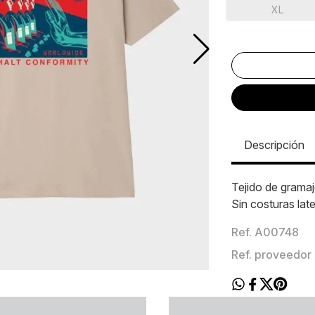
XL
Descripción
Tejido de gramaj
Sin costuras lat
Ref. A00748
Ref. proveedor