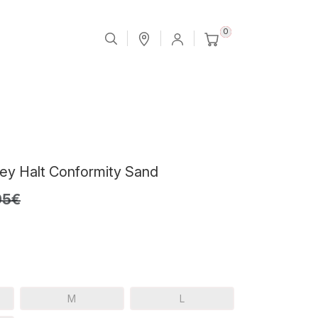
0
ey Halt Conformity Sand
95€
M
L