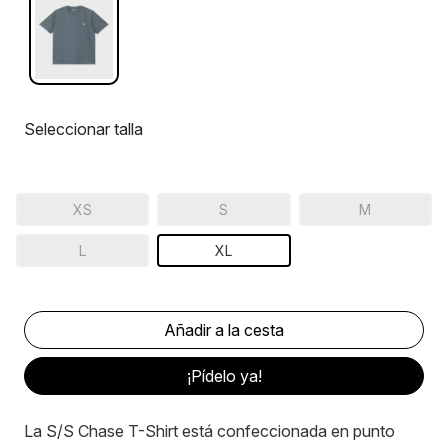
Seleccionar talla
XS
S
M
L
XL
¡Pídelo ya!
La S/S Chase T-Shirt está confeccionada en punto