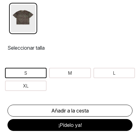
Seleccionar talla
S
M
L
XL
¡Pídelo ya!