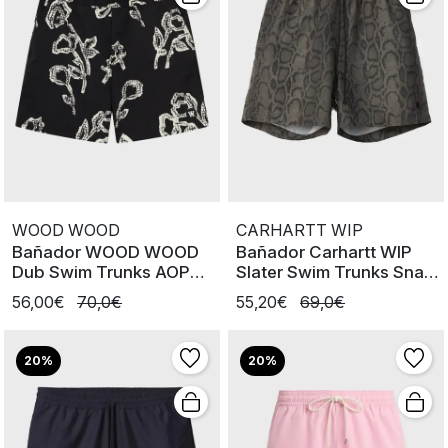
WOOD WOOD
CARHARTT WIP
Bañador WOOD WOOD
Bañador Carhartt WIP
Dub Swim Trunks AOP
Slater Swim Trunks Snake
White Rose
Camo
56,00€
70,0€
55,20€
69,0€
20%
20%