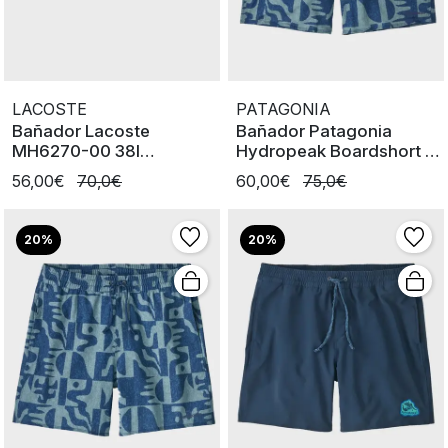
LACOSTE
PATAGONIA
Bañador Lacoste
Bañador Patagonia
MH6270-00 38I
Hydropeak Boardshort 18
azulclaroverde
In
56,00€
70,0€
60,00€
75,0€
20%
20%