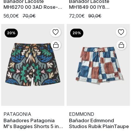
Bañador Lacoste
Bañador Lacoste
MH6270 00 3AD Rose-
MH1849 00 IY8
UI2
Merle/Blanc
56,00€
70,0€
72,00€
90,0€
20%
20%
PATAGONIA
EDMMOND
Bañadores Patagonia
Bañador Edmmond
M's Baggies Shorts 5 in
Studios Rubik PlainTaupe