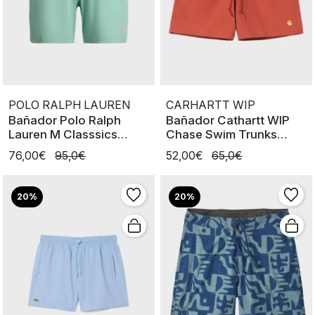
POLO RALPH LAUREN
CARHARTT WIP
Bañador Polo Ralph
Bañador Cathartt WIP
Lauren M Classsics
Chase Swim Trunks
Traveler Grn
Oxide Red
76,00€
95,0€
52,00€
65,0€
20%
20%