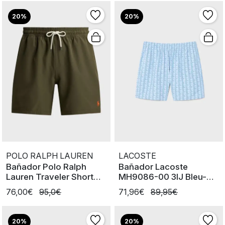
20%
20%
POLO RALPH LAUREN
LACOSTE
Bañador Polo Ralph
Bañador Lacoste
Lauren Traveler Short
MH9086-00 3IJ Bleu-
Green
Jbk/Bleu Clair
76,00€
95,0€
71,96€
89,95€
20%
20%