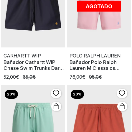
AGOTADO
CARHARTT WIP
POLO RALPH LAUREN
Bañador Cathartt WIP
Bañador Polo Ralph
Chase Swim Trunks Dark
Lauren M Classsics
Navy
Traveler Pnk
52,00€
65,0€
76,00€
95,0€
20%
20%