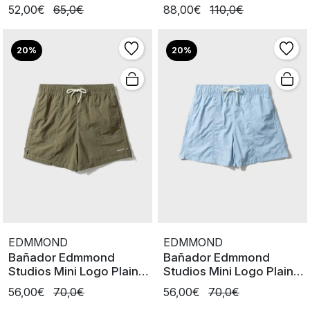
KALB
52,00€
65,0€
88,00€
110,0€
20%
20%
EDMMOND
EDMMOND
Bañador Edmmond
Bañador Edmmond
Studios Mini Logo Plain
Studios Mini Logo Plain
Khaki
Light Blue
56,00€
70,0€
56,00€
70,0€