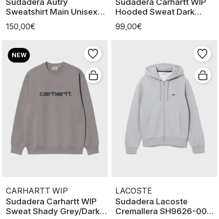
Sudadera Autry
Sudadera Carhartt WIP
Sweatshirt Main Unisex
Hooded Sweat Dark
Heavy Jers
Scarab
150,00€
99,00€
NEW
CARHARTT WIP
LACOSTE
Sudadera Carhartt WIP
Sudadera Lacoste
Sweat Shady Grey/Dark
Cremallera SH9626-00