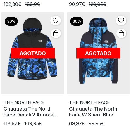
132,30€
189,0€
90,97€
129,95€
30%
30%
AGOTADO
AGOTADO
THE NORTH FACE
THE NORTH FACE
Chaqueta The North
Chaqueta The North
Face Denali 2 Anorak
Face W Sheru Blue
ClearLakeBlue
118,97€
169,95€
69,97€
99,95€