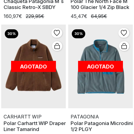
Chaqueta Patagonia M´s
Polar The North Face M
Classic Retro-X SBDY
100 Glacier 1/4 Zip Black
160,97€
229,95€
45,47€
64,95€
30%
30%
AGOTADO
AGOTADO
CARHARTT WIP
PATAGONIA
Polar Carhartt WIP Draper
Polar Patagonia Microdini
Liner Tamarind
1/2 PLGY