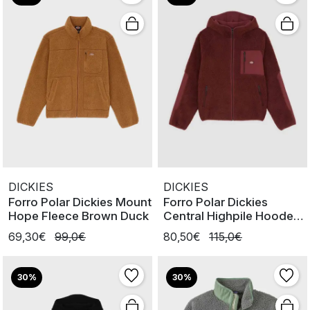
DICKIES
DICKIES
Forro Polar Dickies Mount
Forro Polar Dickies
Hope Fleece Brown Duck
Central Highpile Hooded
Andorra
69,30€
99,0€
80,50€
115,0€
30%
30%