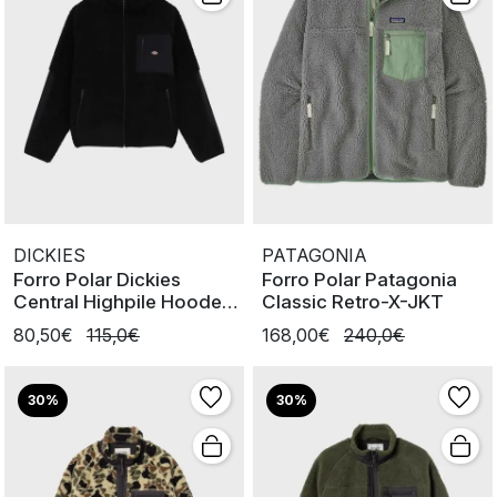
DICKIES
PATAGONIA
Forro Polar Dickies
Forro Polar Patagonia
Central Highpile Hooded
Classic Retro-X-JKT
Black
80,50€
115,0€
168,00€
240,0€
30%
30%