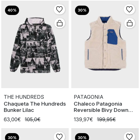
40%
30%
THE HUNDREDS
PATAGONIA
Chaqueta The Hundreds
Chaleco Patagonia
Bunker Lilac
Reversible Bivy Down
NENA
63,00€
105,0€
139,97€
199,95€
30%
30%