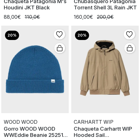
Chaqueta Patagonia M's
Chubasquero Patagonia
Houdini JKT Black
Torrent Shell 3L Rain JKT
88,00€
110,0€
160,00€
200,0€
20%
20%
WOOD WOOD
CARHARTT WIP
Gorro WOOD WOOD
Chaqueta Carhartt WIP
WWEddie Beanie 25251
Hooded Sail