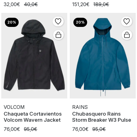
Bluefin
Leather/Black
32,00€
40,0€
151,20€
189,0€
20%
20%
VOLCOM
RAINS
Chaqueta Cortavientos
Chubasquero Rains
Volcom Wavern Jacket
Storm Breaker W3 Pulse
76,00€
95,0€
76,00€
95,0€