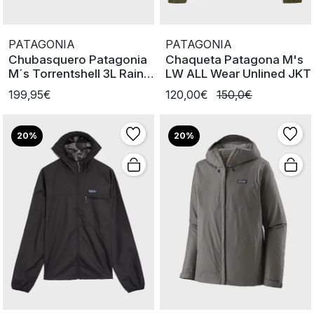
PATAGONIA
PATAGONIA
Chubasquero Patagonia
Chaqueta Patagona M's
M´s Torrentshell 3L Rain
LW ALL Wear Unlined JKT
SMDB
199,95€
120,00€
150,0€
20%
20%