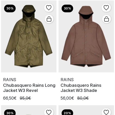
30%
30%
RAINS
RAINS
Chubasquero Rains Long
Chubasquero Rains
Jacket W3 Revel
Jacket W3 Shade
66,50€
95,0€
56,00€
80,0€
30%
20%