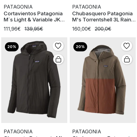
PATAGONIA
PATAGONIA
Cortavientos Patagonia
Chubasquero Patagonia
M´s Light & Variable JKT
M's Torrentshell 3L Rain
BL
JKT
111,96€
139,95€
160,00€
200,0€
20%
20%
PATAGONIA
PATAGONIA