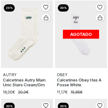
20%
30%
AGOTADO
AUTRY
OBEY
Calcetines Autry Main
Calcetines Obey Has A
Unic Stars Cream/Grn
Posse White
16,00€
20,0€
11,17€
15,95€
30%
30%