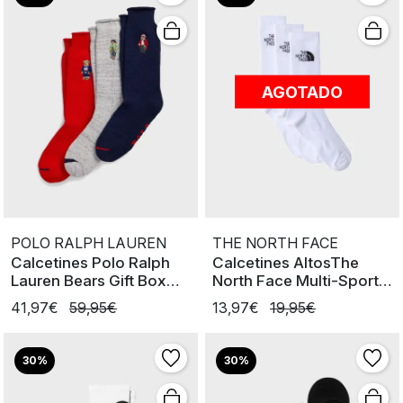
AGOTADO
POLO RALPH LAUREN
THE NORTH FACE
Calcetines Polo Ralph
Calcetines AltosThe
Lauren Bears Gift Box
North Face Multi-Sport
R/G/M
Csh Wht
41,97€
59,95€
13,97€
19,95€
30%
30%