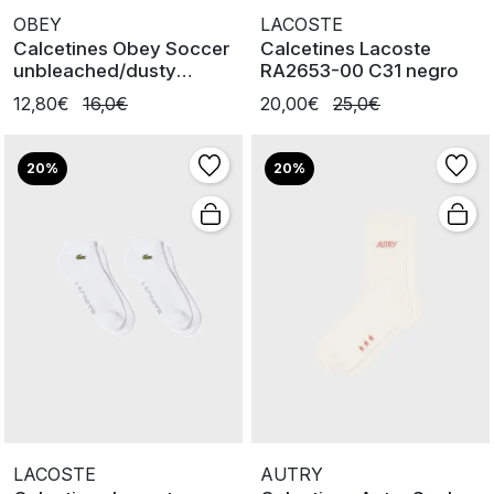
OBEY
LACOSTE
Calcetines Obey Soccer
Calcetines Lacoste
unbleached/dusty
RA2653-00 C31 negro
orange
12,80€
16,0€
20,00€
25,0€
20%
20%
LACOSTE
AUTRY