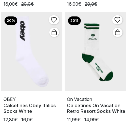
Cream/Red
16,00€
20,0€
16,00€
20,0€
20%
20%
OBEY
On Vacation
Calcetines Obey Italics
Calcetines On Vacation
Socks White
Retro Resort Socks White
12,80€
16,0€
11,99€
14,99€