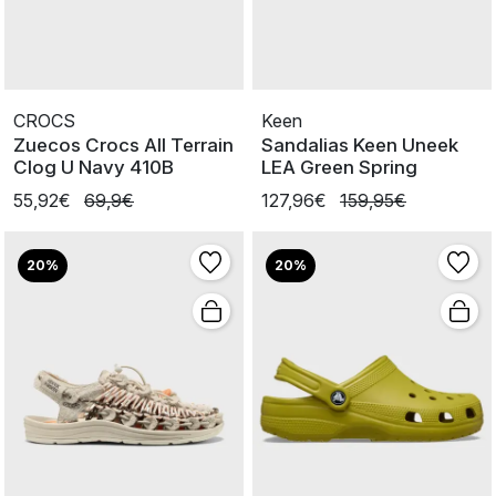
CROCS
Keen
Zuecos Crocs All Terrain
Sandalias Keen Uneek
Clog U Navy 410B
LEA Green Spring
55,92€
69,9€
127,96€
159,95€
20%
20%