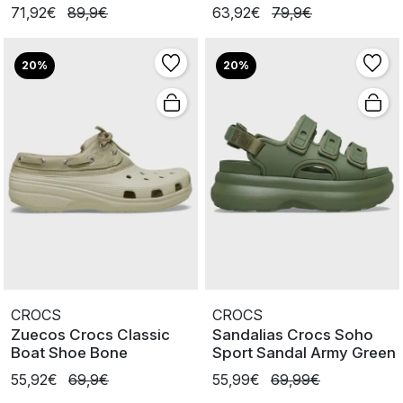
71,92€
89,9€
63,92€
79,9€
20%
20%
CROCS
CROCS
Zuecos Crocs Classic
Sandalias Crocs Soho
Boat Shoe Bone
Sport Sandal Army Green
55,92€
69,9€
55,99€
69,99€