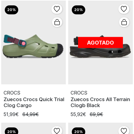
20%
20%
AGOTADO
CROCS
CROCS
Zuecos Crocs Quick Trial
Zuecos Crocs All Terrain
Clog Cargo
Clogb Black
51,99€
64,99€
55,92€
69,9€
20%
20%