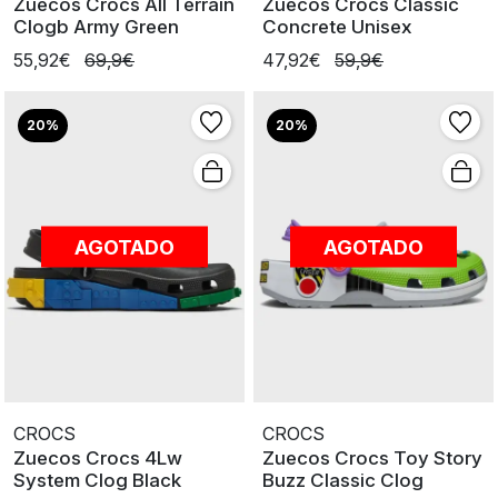
Zuecos Crocs All Terrain
Zuecos Crocs Classic
Clogb Army Green
Concrete Unisex
55,92€
69,9€
47,92€
59,9€
20%
20%
AGOTADO
AGOTADO
CROCS
CROCS
Zuecos Crocs 4Lw
Zuecos Crocs Toy Story
System Clog Black
Buzz Classic Clog