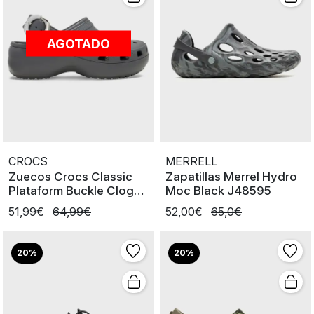
AGOTADO
CROCS
MERRELL
Zuecos Crocs Classic
Zapatillas Merrel Hydro
Plataform Buckle Clog
Moc Black J48595
Carbon
51,99€
64,99€
52,00€
65,0€
20%
20%