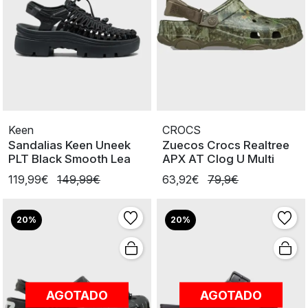
Keen
CROCS
Sandalias Keen Uneek
Zuecos Crocs Realtree
PLT Black Smooth Lea
APX AT Clog U Multi
119,99€
149,99€
63,92€
79,9€
20%
20%
AGOTADO
AGOTADO