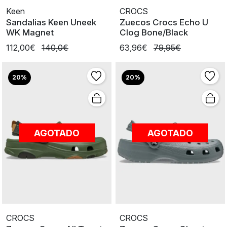
Keen
CROCS
Sandalias Keen Uneek
Zuecos Crocs Echo U
WK Magnet
Clog Bone/Black
112,00€
140,0€
63,96€
79,95€
20%
20%
AGOTADO
AGOTADO
CROCS
CROCS