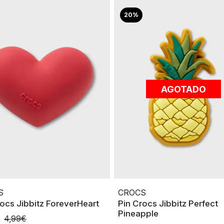
20%
AGOTADO
S
CROCS
rocs Jibbitz ForeverHeart
Pin Crocs Jibbitz Perfect
Pineapple
4,99€