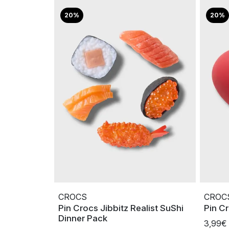
20%
20%
CROCS
CROC
Pin Crocs Jibbitz Realist SuShi
Pin C
Dinner Pack
3,99€