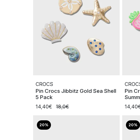
CROCS
CROC
Pin Crocs Jibbitz Gold Sea Shell
Pin Cr
5 Pack
Summe
14,40€
18,0€
14,40
20%
20%