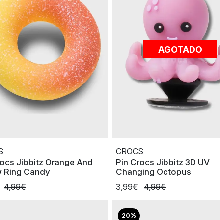
AGOTADO
S
CROCS
rocs Jibbitz Orange And
Pin Crocs Jibbitz 3D UV
w Ring Candy
Changing Octopus
4,99€
3,99€
4,99€
20%