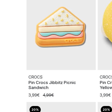
CROCS
CROC
Pin Crocs Jibbitz Picnic
Pin C
Sandwich
Yello
3,99€
4,99€
3,99€
20%
20%