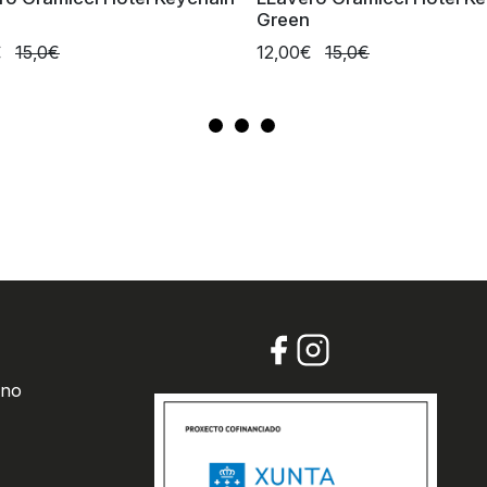
Green
€
15,0€
12,00€
15,0€
 no