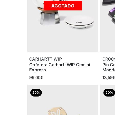
AGOTADO
CARHARTT WIP
CROC
Cafetera Carhartt WIP Gemini
Pin C
Express
Manda
99,00€
13,59
20%
20%