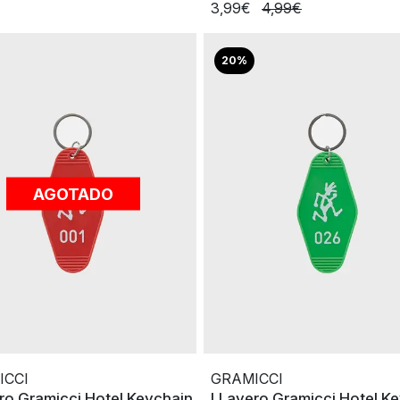
3,99€
4,99€
20%
AGOTADO
ICCI
GRAMICCI
ro Gramicci Hotel Keychain
LLavero Gramicci Hotel K