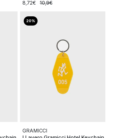
8,72€
10,9€
20%
GRAMICCI
eychain
LLavero Gramicci Hotel Keychain