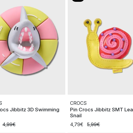
S
CROCS
rocs Jibbitz 3D Swimming
Pin Crocs Jibbitz SMT Lea
Snail
4,99€
4,79€
5,99€