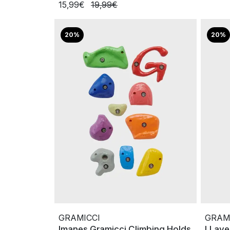
15,99€
19,99€
20%
20%
GRAMICCI
GRAM
Imanes Gramicci Climbing Holds
LLave