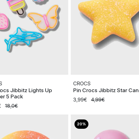
S
CROCS
ocs Jibbitz Lights Up
Pin Crocs Jibbitz Star Ca
r 5 Pack
3,99€
4,99€
€
18,0€
20%