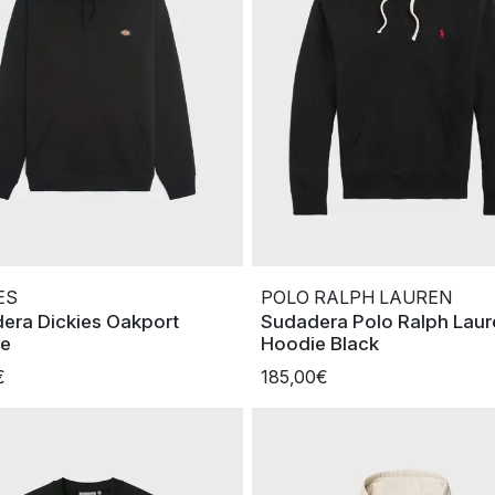
ES
POLO RALPH LAUREN
era Dickies Oakport
Sudadera Polo Ralph Laur
ie
Hoodie Black
€
185,00€