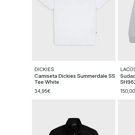
DICKIES
LACO
Camiseta Dickies Summerdale SS
Sudad
Tee White
SH962
34,95€
150,0