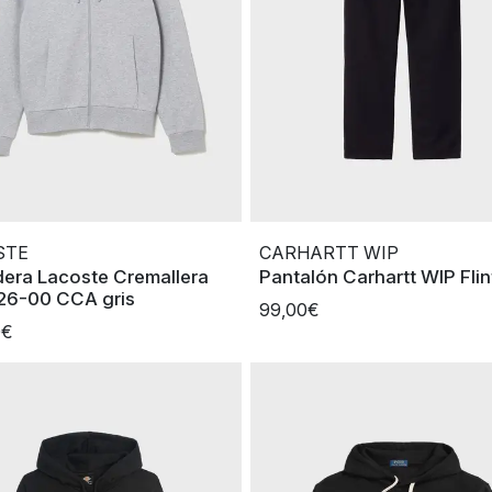
STE
CARHARTT WIP
era Lacoste Cremallera
Pantalón Carhartt WIP Flin
6-00 CCA gris
99,00€
0€