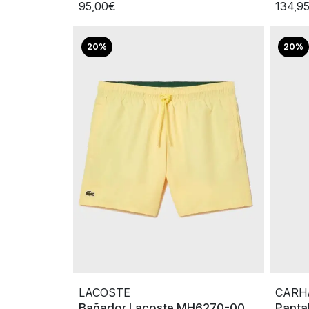
95,00€
134,9
20%
20%
LACOSTE
CARH
Bañador Lacoste MH6270-00
Pantal