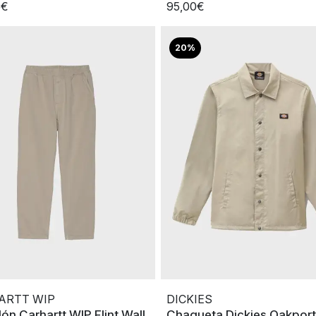
5€
95,00€
20%
ARTT WIP
DICKIES
ón Carhartt WIP Flint Wall
Chaqueta Dickies Oakport