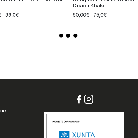
Coach Khaki
€
99,0€
60,00€
75,0€
 no