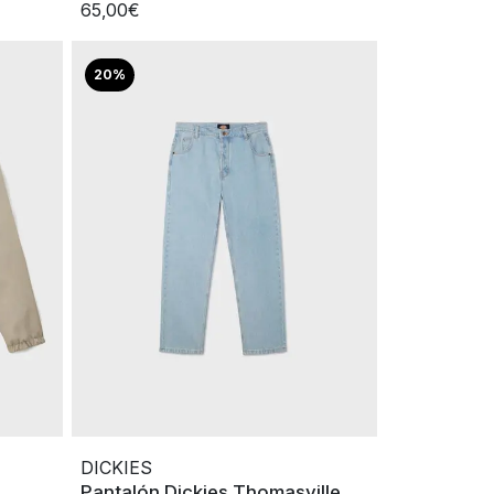
65,00€
20%
DICKIES
Pantalón Dickies Thomasville