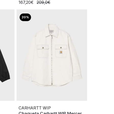
167,20€
209,0€
20%
CARHARTT WIP
Chaqueta Carhartt WIP Mercer