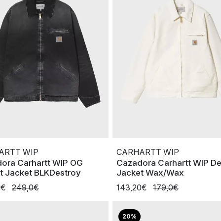
ARTT WIP
CARHARTT WIP
ora Carhartt WIP OG
Cazadora Carhartt WIP De
it Jacket BLKDestroy
Jacket Wax/Wax
0€
249,0€
143,20€
179,0€
20%