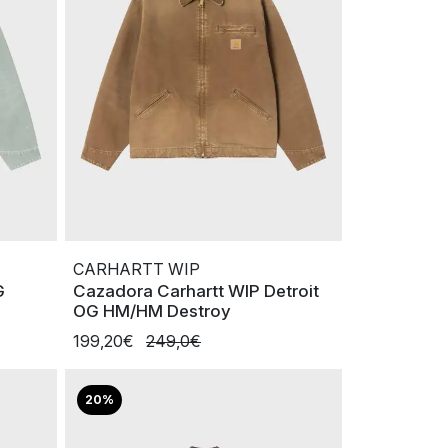
CARHARTT WIP
G
Cazadora Carhartt WIP Detroit
e
OG HM/HM Destroy
199,20€
249,0€
20%