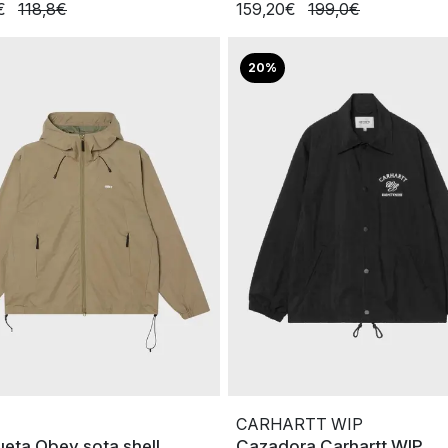
4€
118,8€
159,20€
199,0€
20%
CARHARTT WIP
eta Obey sota shell
Cazadora Carhartt WIP