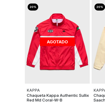
20%
20%
AGOTADO
KAPPA
KAPP
Chaqueta Kappa Authentic Sullix
Chaqu
Red Md Coral-W-B
Saach