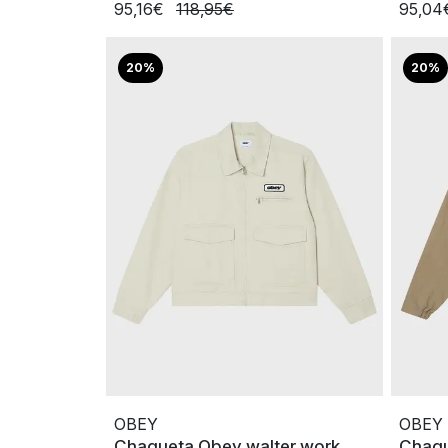
95,16€
118,95€
95,0
20%
20%
OBEY
OBEY
Chaqueta Obey walter work
Chaqu