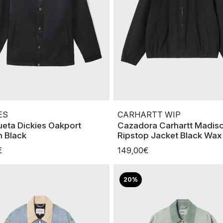
ES
CARHARTT WIP
eta Dickies Oakport
Cazadora Carhartt Madis
 Black
Ripstop Jacket Black Wax
€
149,00€
20%