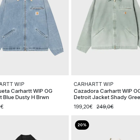
ARTT WIP
CARHARTT WIP
eta Carhartt WIP OG
Cazadora Carhartt WIP O
it Blue Dusty H Brwn
Detroit Jacket Shady Gre
0€
199,20€
249,0€
20%