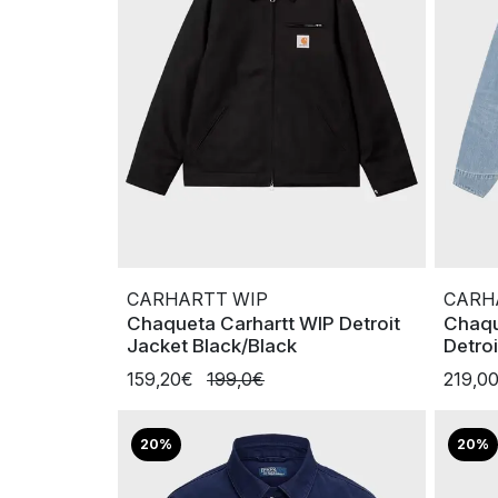
CARHARTT WIP
CARH
Chaqueta Carhartt WIP Detroit
Chaqu
Jacket Black/Black
Detro
159,20€
199,0€
219,0
20%
20%