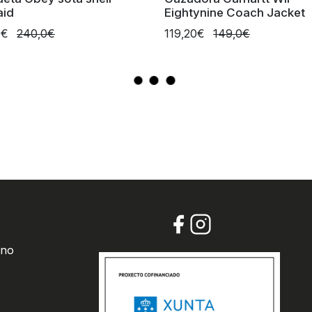
aid
Eightynine Coach Jacket
0€
240,0€
119,20€
149,0€
 no