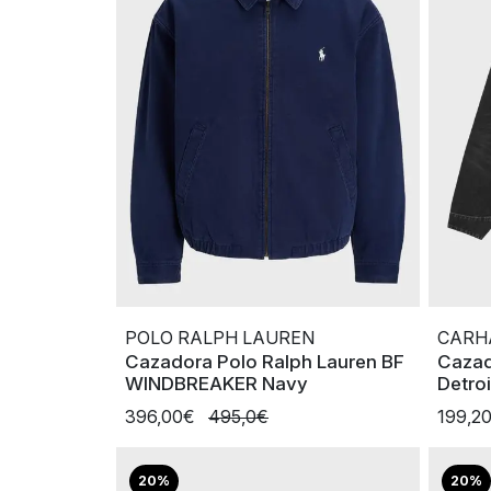
POLO RALPH LAUREN
CARH
Cazadora Polo Ralph Lauren BF
Cazad
WINDBREAKER Navy
Detro
396,00€
495,0€
199,2
20%
20%