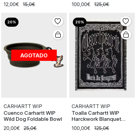
12,00€
15,0€
100,00€
125,0€
20%
20%
AGOTADO
CARHARTT WIP
CARHARTT WIP
Cuenco Carhartt WIP
Toalla Carhartt WIP
Wild Dog Foldable Bowl
Harckwork Blanquet
BLK/W
20,00€
25,0€
100,00€
125,0€