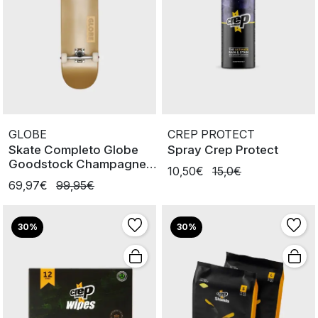
GLOBE
CREP PROTECT
Skate Completo Globe
Spray Crep Protect
Goodstock Champagne
10,50€
15,0€
8.125'
69,97€
99,95€
30%
30%