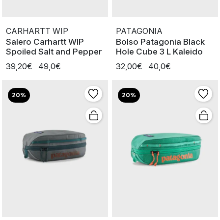
CARHARTT WIP
PATAGONIA
Salero Carhartt WIP
Bolso Patagonia Black
Spoiled Salt and Pepper
Hole Cube 3 L Kaleido
39,20€
49,0€
32,00€
40,0€
20%
20%