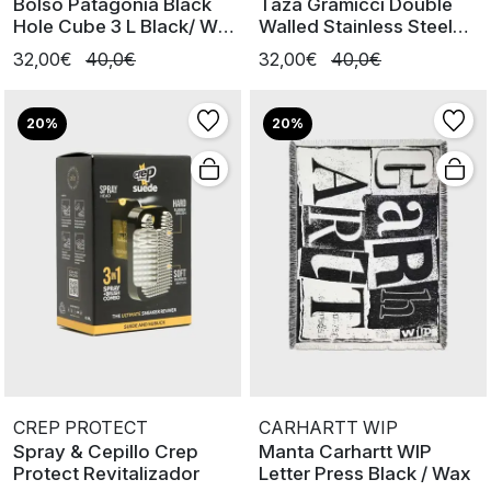
Bolso Patagonia Black
Taza Gramicci Double
Hole Cube 3 L Black/ W
Walled Stainless Steel
Black
Mug
32,00€
40,0€
32,00€
40,0€
20%
20%
CREP PROTECT
CARHARTT WIP
Spray & Cepillo Crep
Manta Carhartt WIP
Protect Revitalizador
Letter Press Black / Wax